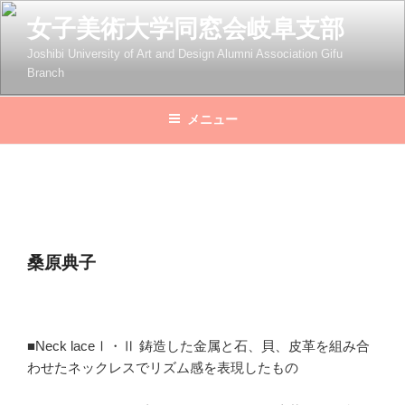
コ
女子美術大学同窓会岐阜支部
ン
テ
Joshibi University of Art and Design Alumni Association Gifu
Branch
ン
ツ
へ
メニュー
ス
キ
ッ
プ
桑原典子
■Neck laceⅠ・Ⅱ 鋳造した金属と石、貝、皮革を組み合
わせたネックレスでリズム感を表現したもの