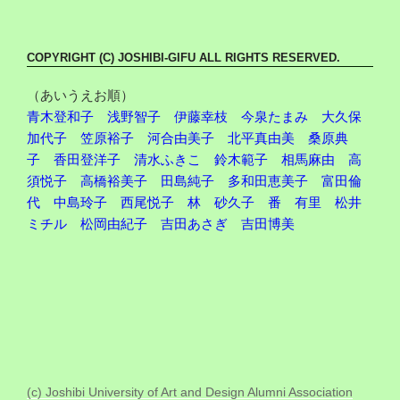
COPYRIGHT (C) JOSHIBI-GIFU ALL RIGHTS RESERVED.
（あいうえお順）
青木登和子
浅野智子
伊藤幸枝
今泉たまみ
大久保
加代子
笠原裕子
河合由美子
北平真由美
桑原典
子
香田登洋子
清水ふきこ
鈴木範子
相馬麻由
高
須悦子
高橋裕美子
田島純子
多和田恵美子
富田倫
代
中島玲子
西尾悦子
林 砂久子
番 有里
松井
ミチル
松岡由紀子
吉田あさぎ
吉田博美
(c) Joshibi University of Art and Design Alumni Association