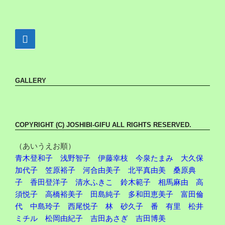
GALLERY
COPYRIGHT (C) JOSHIBI-GIFU ALL RIGHTS RESERVED.
（あいうえお順）
青木登和子
浅野智子
伊藤幸枝
今泉たまみ
大久保
加代子
笠原裕子
河合由美子
北平真由美
桑原典
子
香田登洋子
清水ふきこ
鈴木範子
相馬麻由
高
須悦子
高橋裕美子
田島純子
多和田恵美子
富田倫
代
中島玲子
西尾悦子
林 砂久子
番 有里
松井
ミチル
松岡由紀子
吉田あさぎ
吉田博美