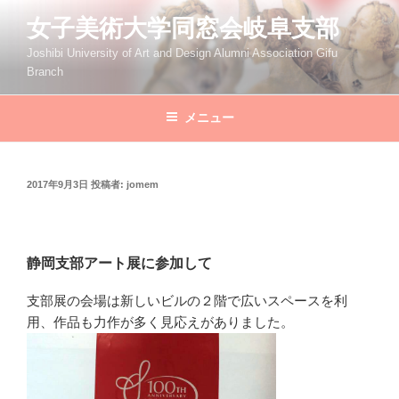
コ
女子美術大学同窓会岐阜支部
ン
テ
Joshibi University of Art and Design Alumni Association Gifu
Branch
ン
ツ
へ
メニュー
ス
キ
ッ
投
2017年9月3日
投稿者:
jomem
稿
プ
日:
静岡支部アート展に参加して
支部展の会場は新しいビルの２階で広いスペースを利
用、作品も力作が多く見応えがありました。