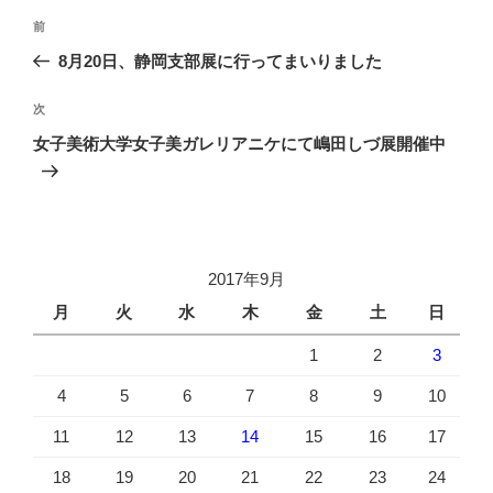
投
前
前
稿
の
8月20日、静岡支部展に行ってまいりました
ナ
投
ビ
稿
次
次
ゲ
の
ー
女子美術大学女子美ガレリアニケにて嶋田しづ展開催中
投
シ
稿
ョ
ン
2017年9月
月
火
水
木
金
土
日
1
2
3
4
5
6
7
8
9
10
11
12
13
14
15
16
17
18
19
20
21
22
23
24