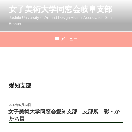
コ
女子美術大学同窓会岐阜支部
ン
テ
Joshibi University of Art and Design Alumni Association Gifu
Branch
ン
ツ
へ
メニュー
ス
キ
ッ
プ
愛知支部
投
2017年6月13日
稿
女子美術大学同窓会愛知支部 支部展 彩・か
日:
たち展