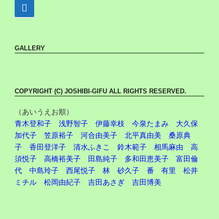
GALLERY
COPYRIGHT (C) JOSHIBI-GIFU ALL RIGHTS RESERVED.
（あいうえお順）
青木登和子
浅野智子
伊藤幸枝
今泉たまみ
大久保
加代子
笠原裕子
河合由美子
北平真由美
桑原典
子
香田登洋子
清水ふきこ
鈴木範子
相馬麻由
高
須悦子
高橋裕美子
田島純子
多和田恵美子
富田倫
代
中島玲子
西尾悦子
林 砂久子
番 有里
松井
ミチル
松岡由紀子
吉田あさぎ
吉田博美