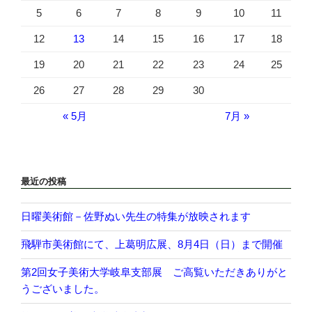
5
6
7
8
9
10
11
12
13
14
15
16
17
18
19
20
21
22
23
24
25
26
27
28
29
30
« 5月
7月 »
最近の投稿
日曜美術館－佐野ぬい先生の特集が放映されます
飛騨市美術館にて、上葛明広展、8月4日（日）まで開催
第2回女子美術大学岐阜支部展 ご高覧いただきありがと
うございました。