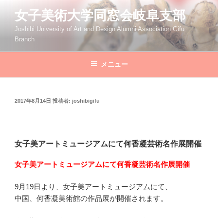
コ
女子美術大学同窓会岐阜支部
ン
テ
Joshibi University of Art and Design Alumni Association Gifu
Branch
ン
ツ
へ
メニュー
ス
キ
ッ
投
2017年8月14日
投稿者:
joshibigifu
稿
プ
日:
女子美アートミュージアムにて何香凝芸術名作展開催
女子美アートミュージアムにて何香凝芸術名作展開催
9月19日より、女子美アートミュージアムにて、
中国、何香凝美術館の作品展が開催されます。