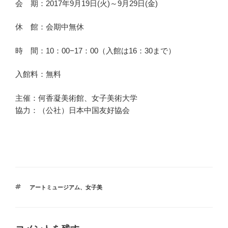
会 期：2017年9月19日(火)～9月29日(金)
休 館：会期中無休
時 間：10：00−17：00（入館は16：30まで）
入館料：無料
主催：何香凝美術館、女子美術大学
協力：（公社）日本中国友好協会
タ
アートミュージアム
、
女子美
グ