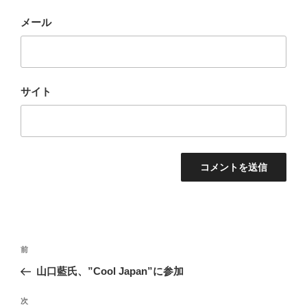
メール
サイト
投
前
前
稿
の
山口藍氏、”Cool Japan”に参加
ナ
投
ビ
稿
次
次
ゲ