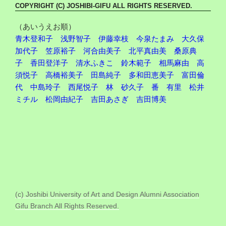
COPYRIGHT (C) JOSHIBI-GIFU ALL RIGHTS RESERVED.
（あいうえお順）
青木登和子
浅野智子
伊藤幸枝
今泉たまみ
大久保
加代子
笠原裕子
河合由美子
北平真由美
桑原典
子
香田登洋子
清水ふきこ
鈴木範子
相馬麻由
高
須悦子
高橋裕美子
田島純子
多和田恵美子
富田倫
代
中島玲子
西尾悦子
林 砂久子
番 有里
松井
ミチル
松岡由紀子
吉田あさぎ
吉田博美
(c) Joshibi University of Art and Design Alumni Association
Gifu Branch All Rights Reserved.