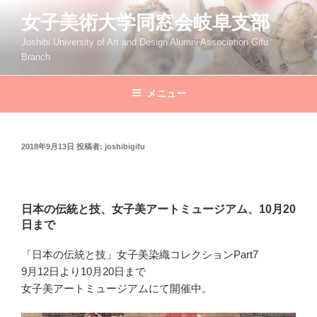
コ
女子美術大学同窓会岐阜支部
ン
テ
Joshibi University of Art and Design Alumni Association Gifu
Branch
ン
ツ
へ
メニュー
ス
キ
ッ
投
2018年9月13日
投稿者:
joshibigifu
稿
プ
日:
日本の伝統と技、女子美アートミュージアム、10月20
日まで
「日本の伝統と技」女子美染織コレクションPart7
9月12日より10月20日まで
女子美アートミュージアムにて開催中。