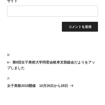
サイト
投
前
前
稿
の
第8回女子美術大学同窓会岐阜支部総会だよりをアッ
ナ
投
プしました
ビ
稿
ゲ
次
次
ー
の
シ
女子美祭2018開催 10月26日から28日
投
ョ
稿
ン