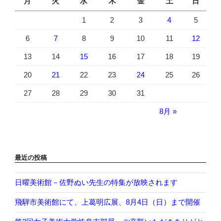
月
火
水
木
金
土
日
1
2
3
4
5
6
7
8
9
10
11
12
13
14
15
16
17
18
19
20
21
22
23
24
25
26
27
28
29
30
31
8月 »
最近の投稿
日曜美術館－佐野ぬい先生の特集が放映されます
飛騨市美術館にて、上葛明広展、8月4日（日）まで開催