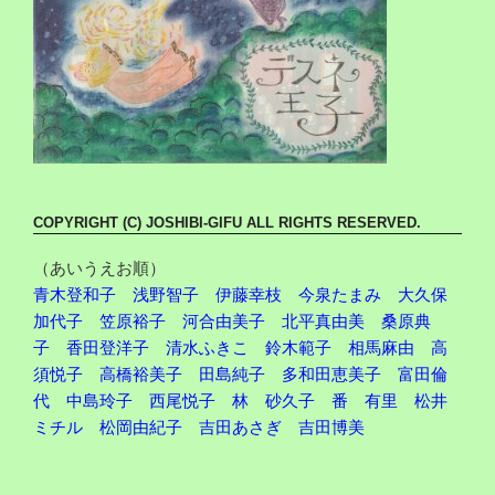
COPYRIGHT (C) JOSHIBI-GIFU ALL RIGHTS RESERVED.
（あいうえお順）
青木登和子
浅野智子
伊藤幸枝
今泉たまみ
大久保
加代子
笠原裕子
河合由美子
北平真由美
桑原典
子
香田登洋子
清水ふきこ
鈴木範子
相馬麻由
高
須悦子
高橋裕美子
田島純子
多和田恵美子
富田倫
代
中島玲子
西尾悦子
林 砂久子
番 有里
松井
ミチル
松岡由紀子
吉田あさぎ
吉田博美