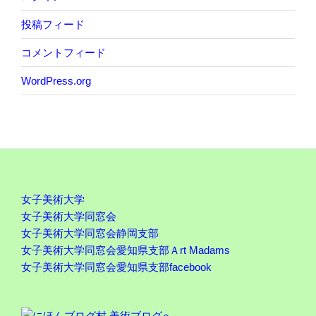
投稿フィード
コメントフィード
WordPress.org
女子美術大学
女子美術大学同窓会
女子美術大学同窓会静岡支部
女子美術大学同窓会愛知県支部Ａrt Madams
女子美術大学同窓会愛知県支部facebook