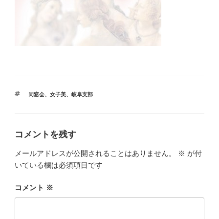
タ
同窓会
、
女子美
、
岐阜支部
グ
コメントを残す
メールアドレスが公開されることはありません。
※
が付
いている欄は必須項目です
コメント
※