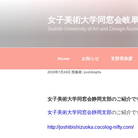
コ
ン
女子美術大学同窓会岐
テ
ン
Joshibi University of Art and Design Alum
ツ
へ
ス
キ
Home
お知らせ
支部長挨拶
ッ
プ
投
2015年7月24日
投稿者:
joshibigifu
稿
日:
女子美術大学同窓会静岡支部のご紹介で
女子美術大学同窓会静岡支部
のご紹介で
http://joshibishizuoka.cocolog-nifty.com/