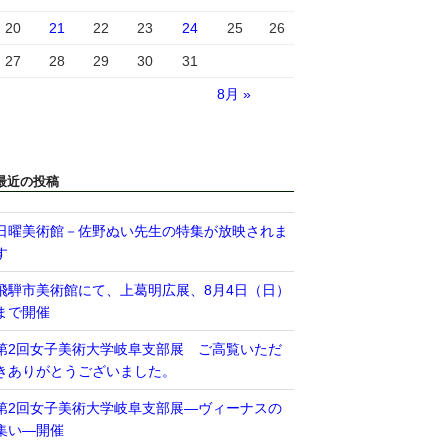
20
21
22
23
24
25
26
27
28
29
30
31
8月 »
最近の投稿
日曜美術館－佐野ぬい先生の特集が放映されま
す
飛騨市美術館にて、上葛明広展、8月4日（日）
まで開催
第2回女子美術大学岐阜支部展 ご高覧いただ
きありがとうございました。
第2回女子美術大学岐阜支部展―ヴィーナスの
集い―開催