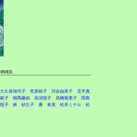
ERVED.
大久保加代子
笠原裕子
河合由美子
北平真
木範子
相馬麻由
高須悦子
高橋裕美子
田島
尾悦子
林 砂久子
番 有里
松井ミチル
松