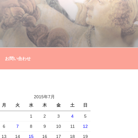
お問い合わせ
2015年7月
月
火
水
木
金
土
日
1
2
3
4
5
6
7
8
9
10
11
12
13
14
15
16
17
18
19