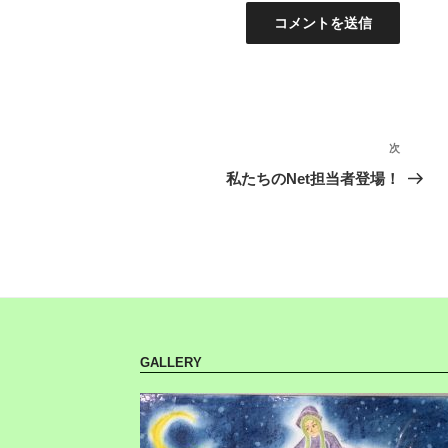
次
次
の
私たちのNet担当者登場！
投
稿
GALLERY