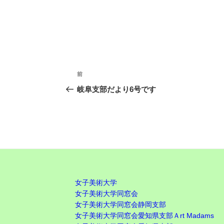
投
前
前
稿
の
岐阜支部だより6号です
ナ
投
ビ
稿
ゲ
ー
シ
ョ
ン
女子美術大学
女子美術大学同窓会
女子美術大学同窓会静岡支部
女子美術大学同窓会愛知県支部Ａrt Madams