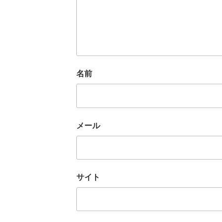
名前
メール
サイト