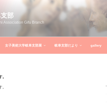
阜支部
ni Association Gifu Branch
女子美術大学岐阜支部展
岐阜支部だより
gallery
す。
す。