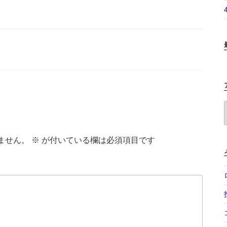
ません。
※
が付いている欄は必須項目です