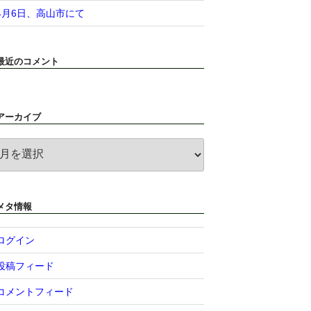
4月6日、高山市にて
最近のコメント
アーカイブ
ア
ー
カ
イ
ブ
メタ情報
ログイン
投稿フィード
コメントフィード