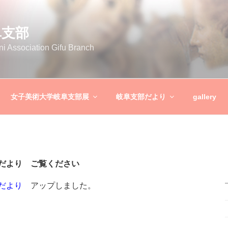
阜支部
ni Association Gifu Branch
女子美術大学岐阜支部展
岐阜支部だより
gallery
会だより ご覧ください
だより
アップしました。