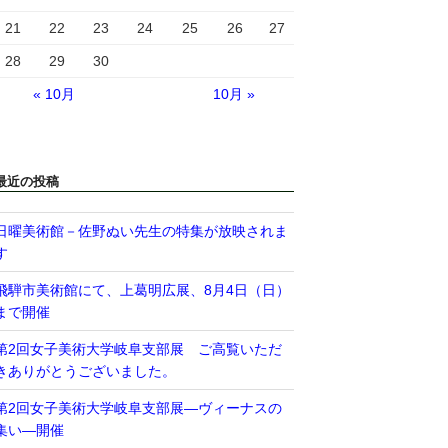
21
22
23
24
25
26
27
28
29
30
« 10月
10月 »
最近の投稿
日曜美術館－佐野ぬい先生の特集が放映されま
す
飛騨市美術館にて、上葛明広展、8月4日（日）
まで開催
第2回女子美術大学岐阜支部展 ご高覧いただ
きありがとうございました。
第2回女子美術大学岐阜支部展―ヴィーナスの
集い―開催