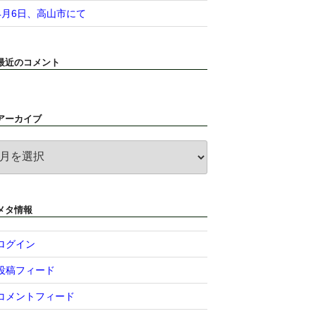
4月6日、高山市にて
最近のコメント
アーカイブ
ア
ー
カ
イ
ブ
メタ情報
ログイン
投稿フィード
コメントフィード