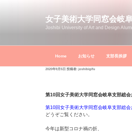
コ
ン
女子美術大学同窓会岐
テ
ン
Joshibi University of Art and Design Alum
ツ
へ
ス
キ
Home
お知らせ
支部長挨拶
ッ
プ
投
2020年9月5日
投稿者:
joshibigifu
稿
日:
第10回女子美術大学同窓会岐阜支部総
第10回女子美術大学同窓会岐阜支部総会
どうぞご覧ください。
今年は新型コロナ禍の折、