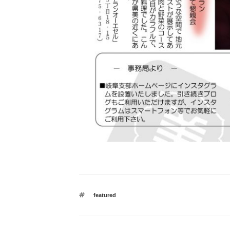
タ
featured
グ